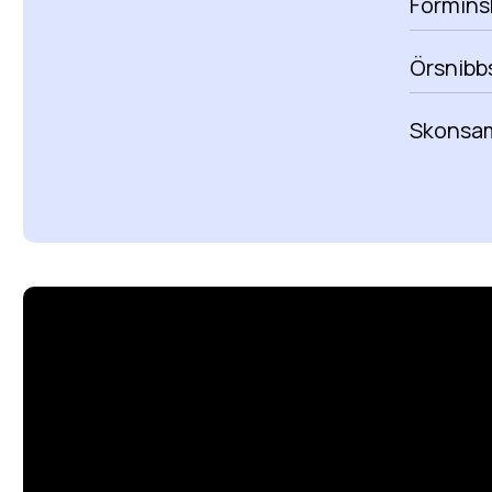
Förmins
Örsnibbs
Skonsam