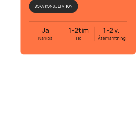
BOKA KONSULTATION
Ja
1-2
tim
1-2 v.
Narkos
Tid
Återhämtning