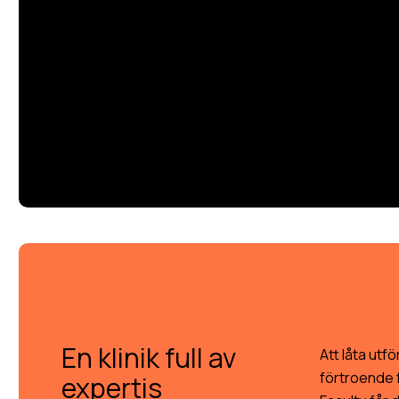
En klinik full av
Att låta utf
förtroende 
expertis