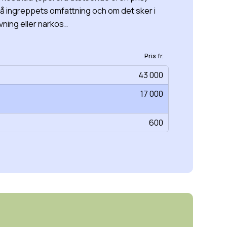
å ingreppets omfattning och om det sker i
ning eller narkos..
Pris fr.
43 000
17 000
600