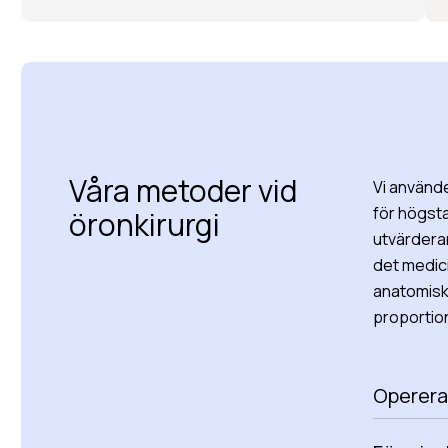
Våra metoder vid
Vi använde
för högsta
öronkirurgi
utvärderar
det medici
anatomiska
proportion
Operera