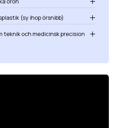
ka öron
plastik (sy ihop örsnibb)
 teknik och medicinsk precision