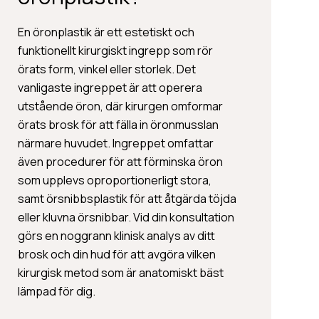
En öronplastik är ett estetiskt och
funktionellt kirurgiskt ingrepp som rör
örats form, vinkel eller storlek. Det
vanligaste ingreppet är att operera
utstående öron, där kirurgen omformar
örats brosk för att fälla in öronmusslan
närmare huvudet. Ingreppet omfattar
även procedurer för att förminska öron
som upplevs oproportionerligt stora,
samt örsnibbsplastik för att åtgärda töjda
eller kluvna örsnibbar. Vid din konsultation
görs en noggrann klinisk analys av ditt
brosk och din hud för att avgöra vilken
kirurgisk metod som är anatomiskt bäst
lämpad för dig.