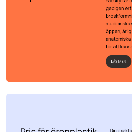
Faculty får d
gedigen erf
broskformn
medicinska 
öppen, ärlig
anatomiska a
för att känna
LÄS MER
Pris för öronplastik
Din exakt