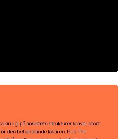
öra kirurgi på ansiktets strukturer kräver stort
för den behandlande läkaren. Hos The