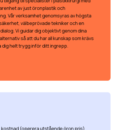
u tillgång till specialister i plastikkirurgi med
arenhet av just öronplastik och
ing. Vår verksamhet genomsyras av högsta
säkerhet, välbeprövade tekniker och en
 dialog. Vi guidar dig objektivt genom dina
lternativ så att du har all kunskap som krävs
 dig helt trygg inför ditt ingrepp.
a kostnad (operera utstående öron pris)