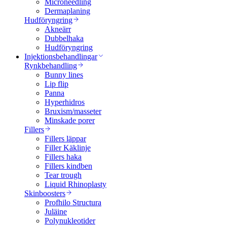
Microneedling
Dermaplaning
Hudföryngring
Akneärr
Dubbelhaka
Hudföryngring
Injektionsbehandlingar
Rynkbehandling
Bunny lines
Lip flip
Panna
Hyperhidros
Bruxism/masseter
Minskade porer
Fillers
Fillers läppar
Filler Käklinje
Fillers haka
Fillers kindben
Tear trough
Liquid Rhinoplasty
Skinboosters
Profhilo Structura
Juläine
Polynukleotider