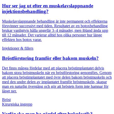
Hur ser jag ut efter en muskelavslappnande
injektionsbehandling?
Muskelavslappnande behandling är inte permanent och effekterna
försvinner successivt med tiden. Resultatet av en botoxbehandling
brukar vanligtvis hålla ungefär 3–4 månader, men ibland ända upp
till 12 månader. Det varierar alltid hos olika personer hur länge
effekten hos botox varar.
Injektioner & fillers
Bröstförstoring framför eller bakom muskeln?
Det finns många fördelar med att placera bröstimplantatet delvis
bakom stora bröstmuskeln när en bröstförstoring genomförs. Genom
att placera bröstimplantatet med övre delen bakom bröstmuskeln och
med den undre delen av implantatet framför bröstmuskeln, skapar
man en naturlig övergång och gör att bröstets form inte hamnar för
långt ner.
Bröst
Kirurgiska ingrepp
Varför ska man ha gördel efter bukplastik?