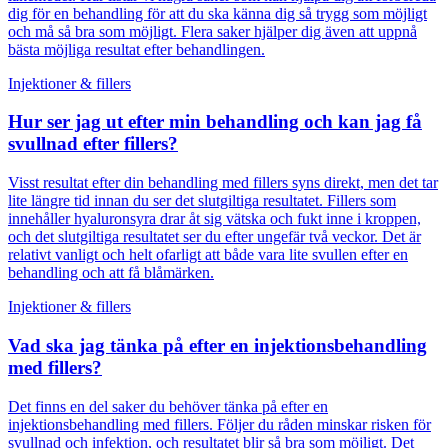
dig för en behandling för att du ska känna dig så trygg som möjligt
och må så bra som möjligt. Flera saker hjälper dig även att uppnå
bästa möjliga resultat efter behandlingen.
Injektioner & fillers
Hur ser jag ut efter min behandling och kan jag få
svullnad efter fillers?
Visst resultat efter din behandling med fillers syns direkt, men det tar
lite längre tid innan du ser det slutgiltiga resultatet. Fillers som
innehåller hyaluronsyra drar åt sig vätska och fukt inne i kroppen,
och det slutgiltiga resultatet ser du efter ungefär två veckor. Det är
relativt vanligt och helt ofarligt att både vara lite svullen efter en
behandling och att få blåmärken.
Injektioner & fillers
Vad ska jag tänka på efter en injektionsbehandling
med fillers?
Det finns en del saker du behöver tänka på efter en
injektionsbehandling med fillers. Följer du råden minskar risken för
svullnad och infektion, och resultatet blir så bra som möjligt. Det