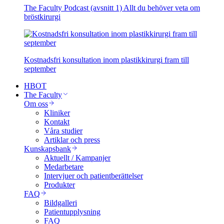
The Faculty Podcast (avsnitt 1) Allt du behöver veta om
bröstkirurgi
Kostnadsfri konsultation inom plastikkirurgi fram till
september
HBOT
The Faculty
Om oss
Kliniker
Kontakt
Våra studier
Artiklar och press
Kunskapsbank
Aktuellt / Kampanjer
Medarbetare
Intervjuer och patientberättelser
Produkter
FAQ
Bildgalleri
Patientupplysning
FAQ