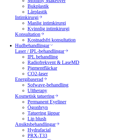
Mommy Makeover
Bukplastik
Lårplastik
Intimkirurgi
Manlig intimkirurgi
Kvinnlig intimkirurgi
Konsultation
Kostnadsfri konsultation
Hudbehandlingar
Laser / IPL-behandlingar
IPL behandling
Radiofrekvent & LaseMD
Pigmentfläckar
CO2-laser
Energibaserad
Sofwave-behandling
Ultherapy
Kosmetisk tatuering
Permanent Eyeliner
Ögonbryn
Tatuering läppar
Lip blush
Ansiktsbehandlingar
Hydrafacial
PRX-T33