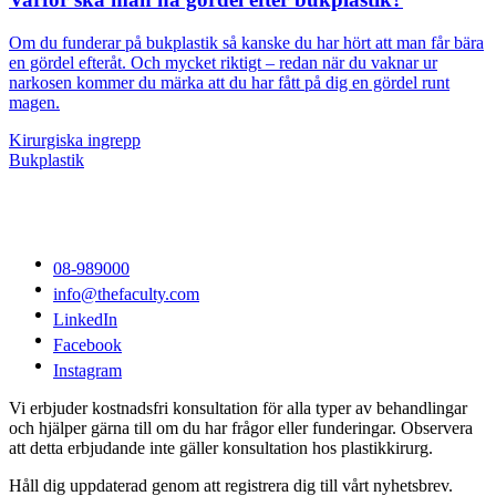
Om du funderar på bukplastik så kanske du har hört att man får bära
en gördel efteråt. Och mycket riktigt – redan när du vaknar ur
narkosen kommer du märka att du har fått på dig en gördel runt
magen.
Kirurgiska ingrepp
Bukplastik
08-989000
info@thefaculty.com
LinkedIn
Facebook
Instagram
Vi erbjuder kostnadsfri konsultation för alla typer av behandlingar
och hjälper gärna till om du har frågor eller funderingar. Observera
att detta erbjudande inte gäller konsultation hos plastikkirurg.
Håll dig uppdaterad genom att registrera dig till vårt nyhetsbrev.