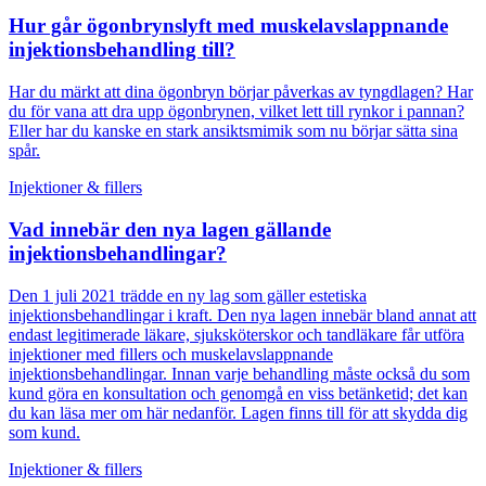
Hur går ögonbrynslyft med muskelavslappnande
injektionsbehandling till?
Har du märkt att dina ögonbryn börjar påverkas av tyngdlagen? Har
du för vana att dra upp ögonbrynen, vilket lett till rynkor i pannan?
Eller har du kanske en stark ansiktsmimik som nu börjar sätta sina
spår.
Injektioner & fillers
Vad innebär den nya lagen gällande
injektionsbehandlingar?
Den 1 juli 2021 trädde en ny lag som gäller estetiska
injektionsbehandlingar i kraft. Den nya lagen innebär bland annat att
endast legitimerade läkare, sjuksköterskor och tandläkare får utföra
injektioner med fillers och muskelavslappnande
injektionsbehandlingar. Innan varje behandling måste också du som
kund göra en konsultation och genomgå en viss betänketid; det kan
du kan läsa mer om här nedanför. Lagen finns till för att skydda dig
som kund.
Injektioner & fillers