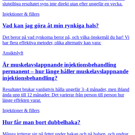
slutgiltiga resultatet syns inte direkt utan efter ungefär en vecka.
Injektioner & fillers
Vad kan jag göra åt min rynkiga hals?
Det beror på vad rynkorna beror på, och vilka önskemål du har! Vi
har flera effektiva metoder, olika alternativ kan vara:
Ansiktslyft
Är muskelavslappnande injektionsbehandling
permanent – hur länge håller muskelavslappnande
injektionsbehandling?
Resultatet brukar vanligtvis hålla ungefär 3–4 månader, men ibland
ända upp till 12 månader. Det varierar från person till person hur
länge effekten varar.
Injektioner & fillers
Hur får man bort dubbelhaka?
Många irriterar sig på fettet under hakan och på halsen, och undrar