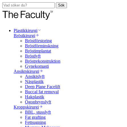
Sök
Plastikkirurgi
Bröstkirurgi
Bröstförstoring
Bröstförminskning
Bröstimplantat
Bröstlyft
Bröstrekonstruktion
Gynekomasti
Ansiktskirurgi
Ansiktslyft
Näsplastik
Deep Plane Facelift
Buccal fat removal
Hakplastik
Ögonbrynslyft
Kroppskirurgi
BBL, stusslyft
Fat grafting
Fettsugning