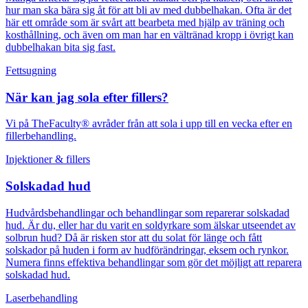
hur man ska bära sig åt för att bli av med dubbelhakan. Ofta är det
här ett område som är svårt att bearbeta med hjälp av träning och
kosthållning, och även om man har en vältränad kropp i övrigt kan
dubbelhakan bita sig fast.
Fettsugning
När kan jag sola efter fillers?
Vi på TheFaculty® avråder från att sola i upp till en vecka efter en
fillerbehandling.
Injektioner & fillers
Solskadad hud
Hudvårdsbehandlingar och behandlingar som reparerar solskadad
hud. Är du, eller har du varit en soldyrkare som älskar utseendet av
solbrun hud? Då är risken stor att du solat för länge och fått
solskador på huden i form av hudförändringar, eksem och rynkor.
Numera finns effektiva behandlingar som gör det möjligt att reparera
solskadad hud.
Laserbehandling