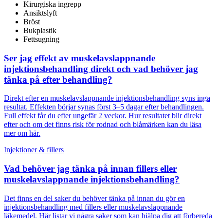
Kirurgiska ingrepp
Ansiktslyft
Bröst
Bukplastik
Fettsugning
Ser jag effekt av muskelavslappnande
injektionsbehandling direkt och vad behöver jag
tänka på efter behandling?
Direkt efter en muskelavslappnande injektionsbehandling syns inga
resultat. Effekten börjar synas först 3–5 dagar efter behandlingen.
Full effekt får du efter ungefär 2 veckor. Hur resultatet blir direkt
efter och om det finns risk för rodnad och blåmärken kan du läsa
mer om här.
Injektioner & fillers
Vad behöver jag tänka på innan fillers eller
muskelavslappnande injektionsbehandling?
Det finns en del saker du behöver tänka på innan du gör en
injektionsbehandling med fillers eller muskelavslappnande
läkemedel. Här listar vi några saker som kan hjälpa dig att förbereda