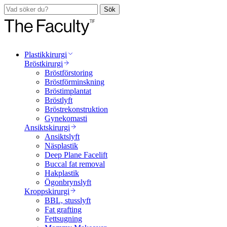
Sök
Plastikkirurgi
Bröstkirurgi
Bröstförstoring
Bröstförminskning
Bröstimplantat
Bröstlyft
Bröstrekonstruktion
Gynekomasti
Ansiktskirurgi
Ansiktslyft
Näsplastik
Deep Plane Facelift
Buccal fat removal
Hakplastik
Ögonbrynslyft
Kroppskirurgi
BBL, stusslyft
Fat grafting
Fettsugning