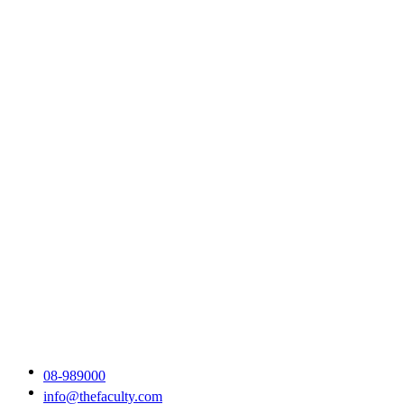
08-989000
info@thefaculty.com