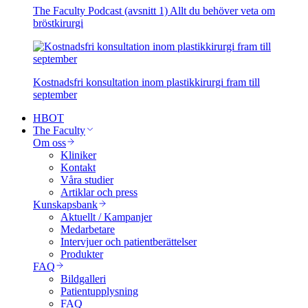
The Faculty Podcast (avsnitt 1) Allt du behöver veta om
bröstkirurgi
Kostnadsfri konsultation inom plastikkirurgi fram till
september
HBOT
The Faculty
Om oss
Kliniker
Kontakt
Våra studier
Artiklar och press
Kunskapsbank
Aktuellt / Kampanjer
Medarbetare
Intervjuer och patientberättelser
Produkter
FAQ
Bildgalleri
Patientupplysning
FAQ