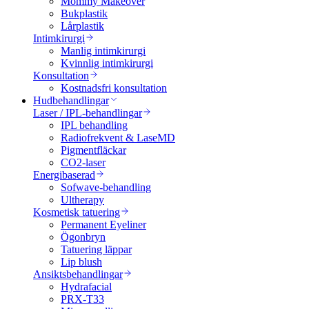
Mommy Makeover
Bukplastik
Lårplastik
Intimkirurgi
Manlig intimkirurgi
Kvinnlig intimkirurgi
Konsultation
Kostnadsfri konsultation
Hudbehandlingar
Laser / IPL-behandlingar
IPL behandling
Radiofrekvent & LaseMD
Pigmentfläckar
CO2-laser
Energibaserad
Sofwave-behandling
Ultherapy
Kosmetisk tatuering
Permanent Eyeliner
Ögonbryn
Tatuering läppar
Lip blush
Ansiktsbehandlingar
Hydrafacial
PRX-T33