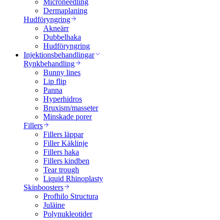
Microneedling
Dermaplaning
Hudföryngring
Akneärr
Dubbelhaka
Hudföryngring
Injektionsbehandlingar
Rynkbehandling
Bunny lines
Lip flip
Panna
Hyperhidros
Bruxism/masseter
Minskade porer
Fillers
Fillers läppar
Filler Käklinje
Fillers haka
Fillers kindben
Tear trough
Liquid Rhinoplasty
Skinboosters
Profhilo Structura
Juläine
Polynukleotider