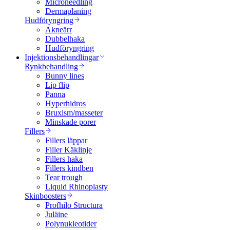
Microneedling
Dermaplaning
Hudföryngring
Akneärr
Dubbelhaka
Hudföryngring
Injektionsbehandlingar
Rynkbehandling
Bunny lines
Lip flip
Panna
Hyperhidros
Bruxism/masseter
Minskade porer
Fillers
Fillers läppar
Filler Käklinje
Fillers haka
Fillers kindben
Tear trough
Liquid Rhinoplasty
Skinboosters
Profhilo Structura
Juläine
Polynukleotider