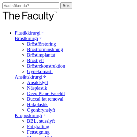
Sök
Plastikkirurgi
Bröstkirurgi
Bröstförstoring
Bröstförminskning
Bröstimplantat
Bröstlyft
Bröstrekonstruktion
Gynekomasti
Ansiktskirurgi
Ansiktslyft
Näsplastik
Deep Plane Facelift
Buccal fat removal
Hakplastik
Ögonbrynslyft
Kroppskirurgi
BBL, stusslyft
Fat grafting
Fettsugning