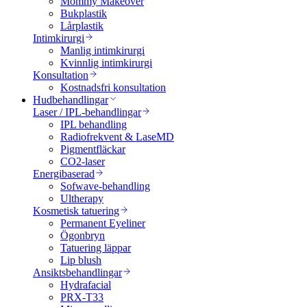
Mommy Makeover
Bukplastik
Lårplastik
Intimkirurgi
Manlig intimkirurgi
Kvinnlig intimkirurgi
Konsultation
Kostnadsfri konsultation
Hudbehandlingar
Laser / IPL-behandlingar
IPL behandling
Radiofrekvent & LaseMD
Pigmentfläckar
CO2-laser
Energibaserad
Sofwave-behandling
Ultherapy
Kosmetisk tatuering
Permanent Eyeliner
Ögonbryn
Tatuering läppar
Lip blush
Ansiktsbehandlingar
Hydrafacial
PRX-T33