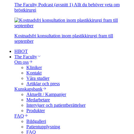
The Faculty Podcast (avsnitt 1) Allt du behöver veta om
bröstkirurgi
Kostnadsfri konsultation inom plastikkirurgi fram till
september
HBOT
The Faculty
Om oss
Kliniker
Kontakt
Våra studier
Artiklar och press
Kunskapsbank
Aktuellt / Kampanjer
Medarbetare
Intervjuer och patientberättelser
Produkter
FAQ
Bildgalleri
Patientupplysning
FAQ