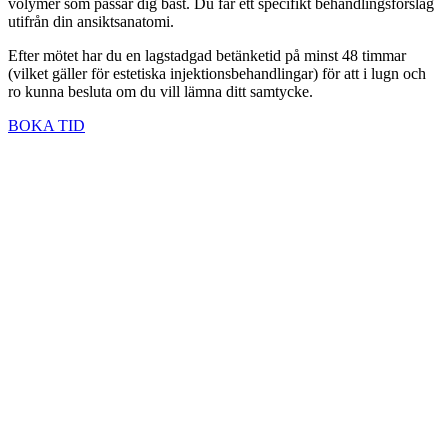
volymer som passar dig bäst. Du får ett specifikt behandlingsförslag
utifrån din ansiktsanatomi.
Efter mötet har du en lagstadgad betänketid på minst 48 timmar
(vilket gäller för estetiska injektionsbehandlingar) för att i lugn och
ro kunna besluta om du vill lämna ditt samtycke.
BOKA TID