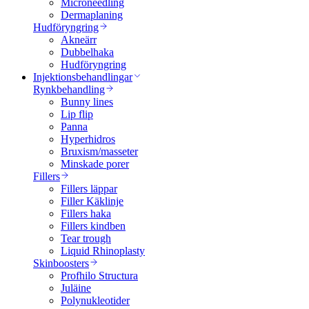
Microneedling
Dermaplaning
Hudföryngring
Akneärr
Dubbelhaka
Hudföryngring
Injektionsbehandlingar
Rynkbehandling
Bunny lines
Lip flip
Panna
Hyperhidros
Bruxism/masseter
Minskade porer
Fillers
Fillers läppar
Filler Käklinje
Fillers haka
Fillers kindben
Tear trough
Liquid Rhinoplasty
Skinboosters
Profhilo Structura
Juläine
Polynukleotider