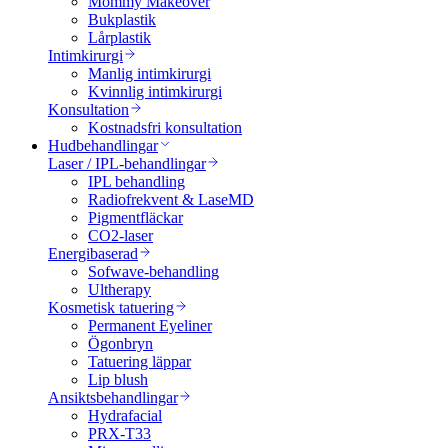
Mommy Makeover
Bukplastik
Lårplastik
Intimkirurgi
Manlig intimkirurgi
Kvinnlig intimkirurgi
Konsultation
Kostnadsfri konsultation
Hudbehandlingar
Laser / IPL-behandlingar
IPL behandling
Radiofrekvent & LaseMD
Pigmentfläckar
CO2-laser
Energibaserad
Sofwave-behandling
Ultherapy
Kosmetisk tatuering
Permanent Eyeliner
Ögonbryn
Tatuering läppar
Lip blush
Ansiktsbehandlingar
Hydrafacial
PRX-T33