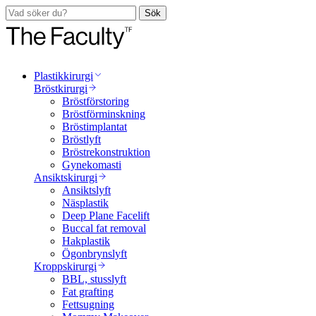
Sök
Plastikkirurgi
Bröstkirurgi
Bröstförstoring
Bröstförminskning
Bröstimplantat
Bröstlyft
Bröstrekonstruktion
Gynekomasti
Ansiktskirurgi
Ansiktslyft
Näsplastik
Deep Plane Facelift
Buccal fat removal
Hakplastik
Ögonbrynslyft
Kroppskirurgi
BBL, stusslyft
Fat grafting
Fettsugning