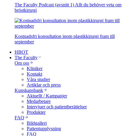
The Faculty Podcast (avsnitt 1) Allt du behöver veta om
bröstkirurgi
Kostnadsfri konsultation inom plastikkirurgi fram till
september
HBOT
The Faculty
Om oss
Kliniker
Kontakt
Våra studier
Artiklar och press
Kunskapsbank
Aktuellt / Kampanjer
Medarbetare
Intervjuer och patientberättelser
Produkter
FAQ
Bildgalleri
Patientupplysning
FAQ