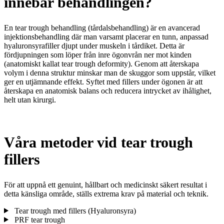
innebär behandlingen?
En tear trough behandling (tårdalsbehandling) är en avancerad
injektionsbehandling där man varsamt placerar en tunn, anpassad
hyaluronsyrafiller djupt under muskeln i tårdiket. Detta är
fördjupningen som löper från inre ögonvrån ner mot kinden
(anatomiskt kallat tear trough deformity). Genom att återskapa
volym i denna struktur minskar man de skuggor som uppstår, vilket
ger en utjämnande effekt. Syftet med fillers under ögonen är att
återskapa en anatomisk balans och reducera intrycket av ihålighet,
helt utan kirurgi.
Våra metoder vid tear trough
fillers
För att uppnå ett genuint, hållbart och medicinskt säkert resultat i
detta känsliga område, ställs extrema krav på material och teknik.
Tear trough med fillers (Hyaluronsyra)
PRF tear trough