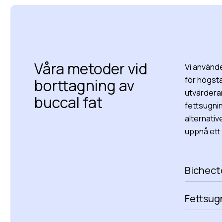
Våra metoder vid
Vi använde
för högsta
borttagning av
utvärderar 
buccal fat
fettsugni
alternativ
uppnå ett 
Bichect
Fettsug