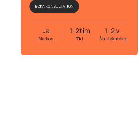
BOKA KONSULTATION
Ja
1-2
tim
1-2 v.
Narkos
Tid
Återhämtning