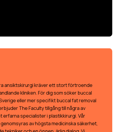
öra ansiktskirurgi kräver ett stort förtroende
andlande kliniken. För dig som söker buccal
Sverige eller mer specifikt buccal fat removal
rbjuder The Faculty tillgång till några av
 erfarna specialister i plastikkirurgi. Vår
 genomsyras av högsta medicinska säkerhet,
 tekniker och en öppen, ärlig dialog. Vi