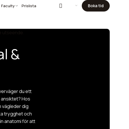
Boka tid
 Faculty
Prislista
al &
överväger du ett
v ansiktet? Hos
m vägleder dig
a trygghet och
in anatomi för att