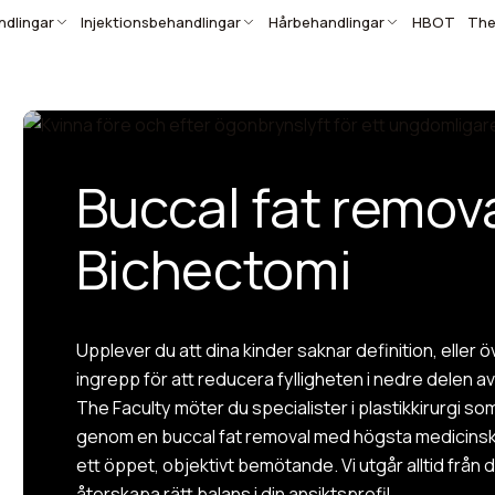
dlingar
Injektionsbehandlingar
Hårbehandlingar
HBOT
The
Buccal fat remov
Bichectomi
Upplever du att dina kinder saknar definition, eller 
ingrepp för att reducera fylligheten i nedre delen a
The Faculty möter du specialister i plastikkirurgi so
genom en buccal fat removal med högsta medicinsk
ett öppet, objektivt bemötande. Vi utgår alltid från d
återskapa rätt balans i din ansiktsprofil.