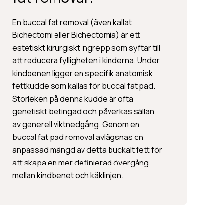
En buccal fat removal (även kallat
Bichectomi eller Bichectomia) är ett
estetiskt kirurgiskt ingrepp som syftar till
att reducera fylligheten i kinderna. Under
kindbenen ligger en specifik anatomisk
fettkudde som kallas för buccal fat pad.
Storleken på denna kudde är ofta
genetiskt betingad och påverkas sällan
av generell viktnedgång. Genom en
buccal fat pad removal avlägsnas en
anpassad mängd av detta buckalt fett för
att skapa en mer definierad övergång
mellan kindbenet och käklinjen.