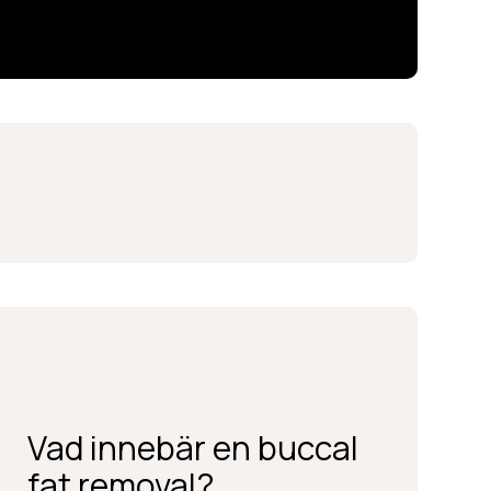
Vad innebär en buccal
BOKA KONSULTATION
fat removal?