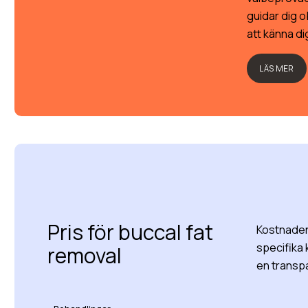
guidar dig o
att känna dig
LÄS MER
Pris för buccal fat
Kostnaden
specifika 
removal
en transpa