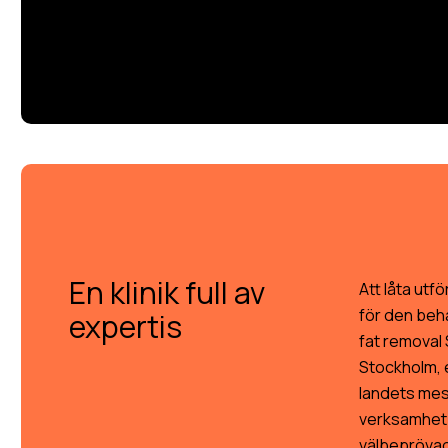
En klinik full av
Att låta utf
för den beh
expertis
fat removal 
Stockholm, e
landets mest
verksamhet
välbeprövade