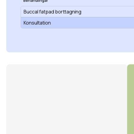
Behandlingar
Buccal fatpad borttagning
Konsultation