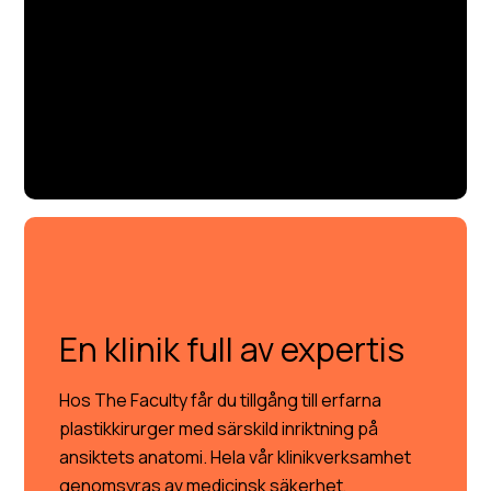
En klinik full av expertis
Hos The Faculty får du tillgång till erfarna
plastikkirurger med särskild inriktning på
ansiktets anatomi. Hela vår klinikverksamhet
genomsyras av medicinsk säkerhet,