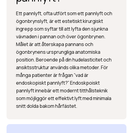
Ett pannlyft, ofta utfört som ett pannlyft och
ögonbrynslyft, är ett estetiskt kirurgiskt
ingrepp som syftar till att lyfta den sjunkna
vävnaden i pannan och över ögonbrynen.
BOKA KONSULTATION
Målet är att återskapa pannans och
ögonbrynens ursprungliga anatomiska
position. Beroende på din hudelasticitet och
ansiktsstruktur används olika metoder. För
många patienter är frågan ”vad är
endoskopiskt pannlyft?” Endoskpoiskt
pannlyft innebär ett modernt titthålsteknik
som möjliggör ett effektivt lyft med minimala
snitt dolda bakom hårfästet.