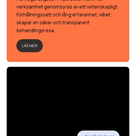
verksamhet genomsyras av ett vetenskapligt
förhållningssätt och lång erfarenhet, vilket
skapar en säker och transparent
behandlingsresa.
LÄS MER