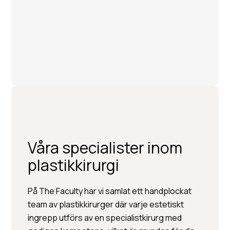
Våra specialister inom
plastikkirurgi
Per Hedén
På The Faculty har vi samlat ett handplockat
team av plastikkirurger där varje estetiskt
Plastikkirurgi »
ingrepp utförs av en specialistkirurg med
Injektionsbehandlingar »