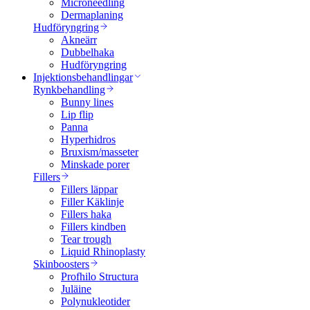
Microneedling
Dermaplaning
Hudföryngring
Akneärr
Dubbelhaka
Hudföryngring
Injektionsbehandlingar
Rynkbehandling
Bunny lines
Lip flip
Panna
Hyperhidros
Bruxism/masseter
Minskade porer
Fillers
Fillers läppar
Filler Käklinje
Fillers haka
Fillers kindben
Tear trough
Liquid Rhinoplasty
Skinboosters
Profhilo Structura
Juläine
Polynukleotider