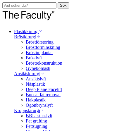
Sök
Plastikkirurgi
Bröstkirurgi
Bröstförstoring
Bröstförminskning
Bröstimplantat
Bröstlyft
Bröstrekonstruktion
Gynekomasti
Ansiktskirurgi
Ansiktslyft
Näsplastik
Deep Plane Facelift
Buccal fat removal
Hakplastik
Ögonbrynslyft
Kroppskirurgi
BBL, stusslyft
Fat grafting
Fettsugning