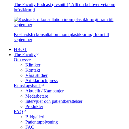
The Faculty Podcast (avsnitt 1) Allt du behöver veta om
bröstkirurgi
Kostnadsfri konsultation inom plastikkirurgi fram till
september
HBOT
The Faculty
Om oss
Kliniker
Kontakt
Våra studier
Artiklar och press
Kunskapsbank
Aktuellt / Kampanjer
Medarbetare
Intervjuer och patientberättelser
Produkter
FAQ
Bildgalleri
Patientupplysning
FAQ