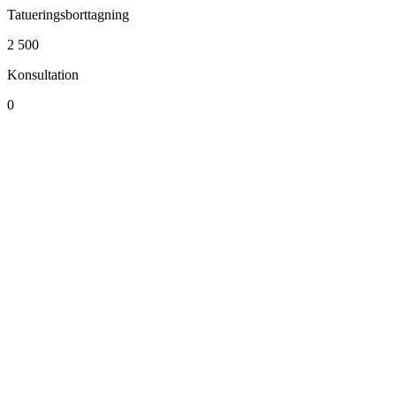
Tatueringsborttagning
2 500
Konsultation
0