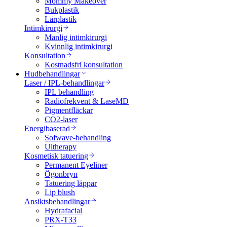
Mommy Makeover
Bukplastik
Lårplastik
Intimkirurgi
Manlig intimkirurgi
Kvinnlig intimkirurgi
Konsultation
Kostnadsfri konsultation
Hudbehandlingar
Laser / IPL-behandlingar
IPL behandling
Radiofrekvent & LaseMD
Pigmentfläckar
CO2-laser
Energibaserad
Sofwave-behandling
Ultherapy
Kosmetisk tatuering
Permanent Eyeliner
Ögonbryn
Tatuering läppar
Lip blush
Ansiktsbehandlingar
Hydrafacial
PRX-T33