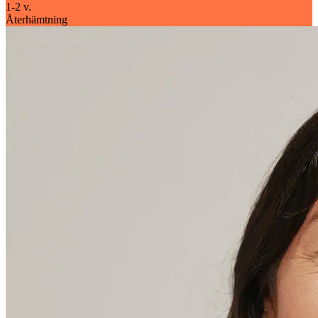
1-2 v.
Återhämtning