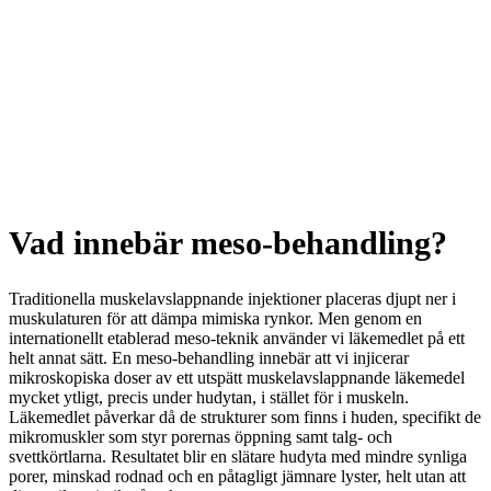
Vad innebär meso-behandling?
Traditionella muskelavslappnande injektioner placeras djupt ner i
muskulaturen för att dämpa mimiska rynkor. Men genom en
internationellt etablerad meso-teknik använder vi läkemedlet på ett
helt annat sätt. En meso-behandling innebär att vi injicerar
mikroskopiska doser av ett utspätt muskelavslappnande läkemedel
mycket ytligt, precis under hudytan, i stället för i muskeln.
Läkemedlet påverkar då de strukturer som finns i huden, specifikt de
mikromuskler som styr porernas öppning samt talg- och
svettkörtlarna. Resultatet blir en slätare hudyta med mindre synliga
porer, minskad rodnad och en påtagligt jämnare lyster, helt utan att