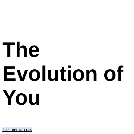
The
Evolution
of
You
Läs mer om oss