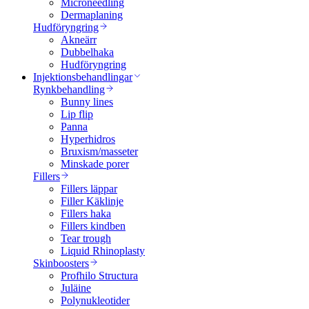
Microneedling
Dermaplaning
Hudföryngring
Akneärr
Dubbelhaka
Hudföryngring
Injektionsbehandlingar
Rynkbehandling
Bunny lines
Lip flip
Panna
Hyperhidros
Bruxism/masseter
Minskade porer
Fillers
Fillers läppar
Filler Käklinje
Fillers haka
Fillers kindben
Tear trough
Liquid Rhinoplasty
Skinboosters
Profhilo Structura
Juläine
Polynukleotider