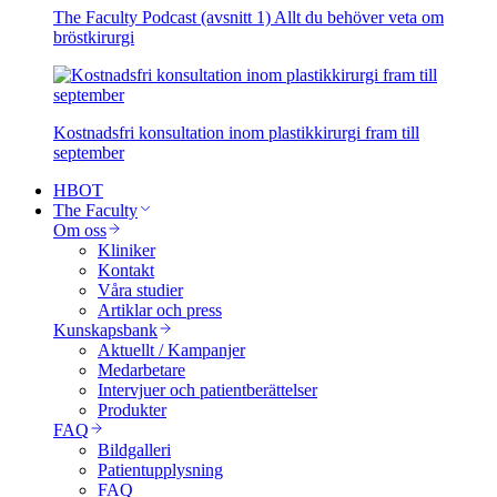
The Faculty Podcast (avsnitt 1) Allt du behöver veta om
bröstkirurgi
Kostnadsfri konsultation inom plastikkirurgi fram till
september
HBOT
The Faculty
Om oss
Kliniker
Kontakt
Våra studier
Artiklar och press
Kunskapsbank
Aktuellt / Kampanjer
Medarbetare
Intervjuer och patientberättelser
Produkter
FAQ
Bildgalleri
Patientupplysning
FAQ