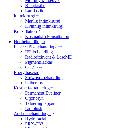
Mommy Makeover
Bukplastik
Lårplastik
Intimkirurgi
Manlig intimkirurgi
Kvinnlig intimkirurgi
Konsultation
Kostnadsfri konsultation
Hudbehandlingar
Laser / IPL-behandlingar
IPL behandling
Radiofrekvent & LaseMD
Pigmentfläckar
CO2-laser
Energibaserad
Sofwave-behandling
Ultherapy
Kosmetisk tatuering
Permanent Eyeliner
Ögonbryn
Tatuering läppar
Lip blush
Ansiktsbehandlingar
Hydrafacial
PRX-T33