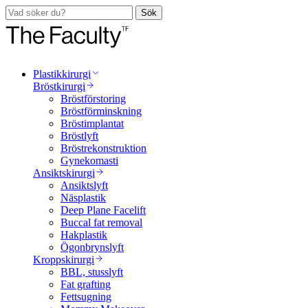
Sök
Plastikkirurgi
Bröstkirurgi
Bröstförstoring
Bröstförminskning
Bröstimplantat
Bröstlyft
Bröstrekonstruktion
Gynekomasti
Ansiktskirurgi
Ansiktslyft
Näsplastik
Deep Plane Facelift
Buccal fat removal
Hakplastik
Ögonbrynslyft
Kroppskirurgi
BBL, stusslyft
Fat grafting
Fettsugning