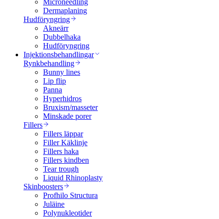
Microneedling
Dermaplaning
Hudföryngring
Akneärr
Dubbelhaka
Hudföryngring
Injektionsbehandlingar
Rynkbehandling
Bunny lines
Lip flip
Panna
Hyperhidros
Bruxism/masseter
Minskade porer
Fillers
Fillers läppar
Filler Käklinje
Fillers haka
Fillers kindben
Tear trough
Liquid Rhinoplasty
Skinboosters
Profhilo Structura
Juläine
Polynukleotider