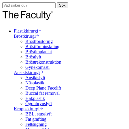
Sök
Plastikkirurgi
Bröstkirurgi
Bröstförstoring
Bröstförminskning
Bröstimplantat
Bröstlyft
Bröstrekonstruktion
Gynekomasti
Ansiktskirurgi
Ansiktslyft
Näsplastik
Deep Plane Facelift
Buccal fat removal
Hakplastik
Ögonbrynslyft
Kroppskirurgi
BBL, stusslyft
Fat grafting
Fettsugning