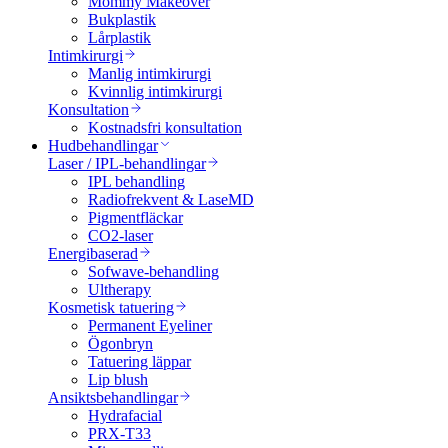
Mommy Makeover
Bukplastik
Lårplastik
Intimkirurgi
Manlig intimkirurgi
Kvinnlig intimkirurgi
Konsultation
Kostnadsfri konsultation
Hudbehandlingar
Laser / IPL-behandlingar
IPL behandling
Radiofrekvent & LaseMD
Pigmentfläckar
CO2-laser
Energibaserad
Sofwave-behandling
Ultherapy
Kosmetisk tatuering
Permanent Eyeliner
Ögonbryn
Tatuering läppar
Lip blush
Ansiktsbehandlingar
Hydrafacial
PRX-T33