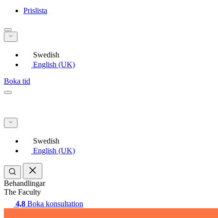
Prislista
Swedish
English (UK)
Boka tid
Swedish
English (UK)
Behandlingar
The Faculty
4,8
Boka konsultation