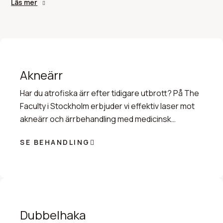
tillhandahåller vi specifika kontureringsmetoder för att
Läs mer
effektivt behandla och få bort dubbelhaka. Detta
innefattar permanent reducering av submentalt fett via
det injicerbara läkemedlet Belkyra (i USA känt som
Kybella) samt kirurgisk fettsugning. Inför varje
behandlingskur görs en noggrann klinisk analys av din
Akneärr
hudstatus för att fastställa vilka fysiologiska
Har du atrofiska ärr efter tidigare utbrott? På The
teknologier som ger bäst förutsättningar för din
Faculty i Stockholm erbjuder vi effektiv laser mot
anatomi.
akneärr och ärrbehandling med medicinsk
trygghet. Boka din konsultation idag
SE BEHANDLING
Dubbelhaka