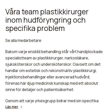
Våra team plastikkirurger
inom hudföryngring och
specifika problem
Se alla medarbetare
Bakom varje enskild behandling står vårt handplockade
specialistteam av plastikkirurger, narkosläkare,
sjuksköterskor och undersköterskor. Oavsett om det
handlar om estetisk och rekonstruktiv plastikkirurgi,
Per
injektionsbehandlingar eller avancerad hudvård,
Hedén
Therese
förenas här djup medicinsk kunskap med ett absolut
sinne för detaljer och patientsäkerhet.
Jonas
Birgit
Riikka
Nahal
Sofia
Ulrika
von
Natasja
Plastikkirurgi
Röjdmark
Stark
Veltheim
Agheli
Augustsson
Erhardt
Post
Tanda
Jenny
Anita
»
Genom att varje yrkesgrupp bidrar med sin specifika
Hanzon
Filip
Thore
Paolo
Mackegård
Injektionsbehandlingar
Plastikkirurgi
Plastikkirurgi
Plastikkirurgi
Injektionsbehandlingar
Injektionsbehandlingar
Injektionsbehandlingar
Injektionsbehandlingar
Hudbehandlingar
kompetens garanterar vi högsta kvalitet i allt vi gör.
Läs mer