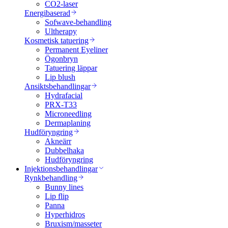
CO2-laser
Energibaserad
Sofwave-behandling
Ultherapy
Kosmetisk tatuering
Permanent Eyeliner
Ögonbryn
Tatuering läppar
Lip blush
Ansiktsbehandlingar
Hydrafacial
PRX-T33
Microneedling
Dermaplaning
Hudföryngring
Akneärr
Dubbelhaka
Hudföryngring
Injektionsbehandlingar
Rynkbehandling
Bunny lines
Lip flip
Panna
Hyperhidros
Bruxism/masseter