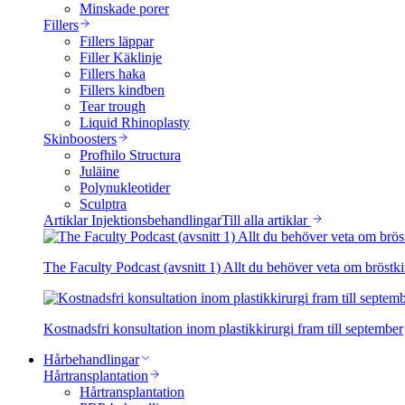
Minskade porer
Fillers
Fillers läppar
Filler Käklinje
Fillers haka
Fillers kindben
Tear trough
Liquid Rhinoplasty
Skinboosters
Profhilo Structura
Juläine
Polynukleotider
Sculptra
Artiklar Injektionsbehandlingar
Till alla artiklar
The Faculty Podcast (avsnitt 1) Allt du behöver veta om bröstki
Kostnadsfri konsultation inom plastikkirurgi fram till september
Hårbehandlingar
Hårtransplantation
Hårtransplantation