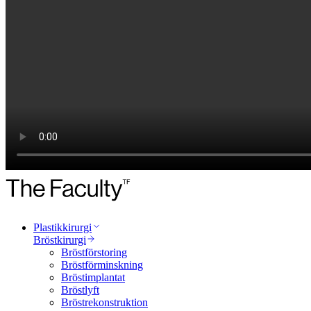
Plastikkirurgi
Bröstkirurgi
Bröstförstoring
Bröstförminskning
Bröstimplantat
Bröstlyft
Bröstrekonstruktion