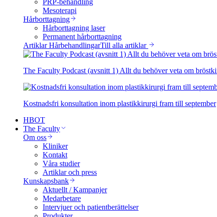
PRP-behandling
Mesoterapi
Hårborttagning
Hårborttagning laser
Permanent hårborttagning
Artiklar Hårbehandlingar
Till alla artiklar
The Faculty Podcast (avsnitt 1) Allt du behöver veta om bröstki
Kostnadsfri konsultation inom plastikkirurgi fram till september
HBOT
The Faculty
Om oss
Kliniker
Kontakt
Våra studier
Artiklar och press
Kunskapsbank
Aktuellt / Kampanjer
Medarbetare
Intervjuer och patientberättelser
Produkter