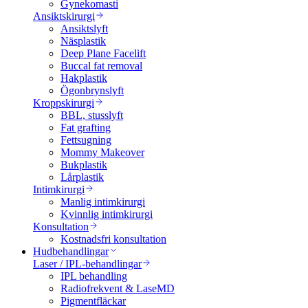
Gynekomasti
Ansiktskirurgi
Ansiktslyft
Näsplastik
Deep Plane Facelift
Buccal fat removal
Hakplastik
Ögonbrynslyft
Kroppskirurgi
BBL, stusslyft
Fat grafting
Fettsugning
Mommy Makeover
Bukplastik
Lårplastik
Intimkirurgi
Manlig intimkirurgi
Kvinnlig intimkirurgi
Konsultation
Kostnadsfri konsultation
Hudbehandlingar
Laser / IPL-behandlingar
IPL behandling
Radiofrekvent & LaseMD
Pigmentfläckar