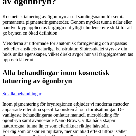
av ögonbryn?
Kosmetisk tatuering av ögonbryn är ett samlingsnamn för semi-
permanenta pigmenteringsmetoder. Genom mycket tunna nålar eller
handverktyg appliceras färgpigment ytligt i hudens övre skikt för att
ge brynen en ökad definition.
Metoderna är utformade för anatomisk formgivning och anpassas
helt efter ansiktets naturliga benstruktur. Slutresultatet styrs av din
huds unika egenskaper, vilket direkt avgör hur väl färgpigmenten tas
upp och läker ut.
Alla behandlingar inom kosmetisk
tatuering av ögonbryn
Se alla behandlingar
Inom pigmentering för brynregionen erbjuder vi moderna metoder
anpassade efter dina specifika önskemål och förutsättningar. De
vanligaste behandlingarna omfattar manuell microblading för
ögonbryn samt avancerade Nano Brows, vilka båda skapar
naturtrogna, tunna linjer som efterliknar riktiga hårstrån.
För dig som önskar en mjukare, mer sminkad effekt utförs istället