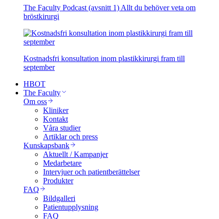
The Faculty Podcast (avsnitt 1) Allt du behöver veta om
bröstkirurgi
Kostnadsfri konsultation inom plastikkirurgi fram till
september
HBOT
The Faculty
Om oss
Kliniker
Kontakt
Våra studier
Artiklar och press
Kunskapsbank
Aktuellt / Kampanjer
Medarbetare
Intervjuer och patientberättelser
Produkter
FAQ
Bildgalleri
Patientupplysning
FAQ