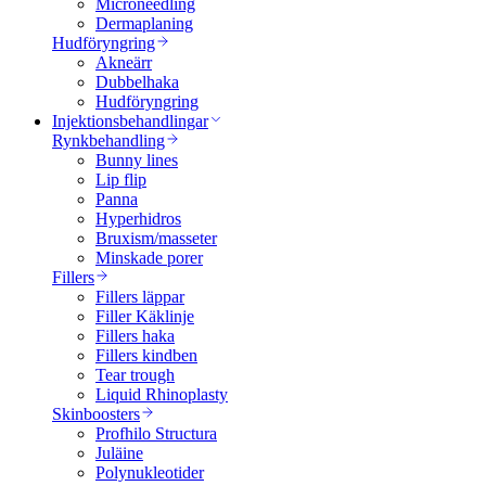
Microneedling
Dermaplaning
Hudföryngring
Akneärr
Dubbelhaka
Hudföryngring
Injektionsbehandlingar
Rynkbehandling
Bunny lines
Lip flip
Panna
Hyperhidros
Bruxism/masseter
Minskade porer
Fillers
Fillers läppar
Filler Käklinje
Fillers haka
Fillers kindben
Tear trough
Liquid Rhinoplasty
Skinboosters
Profhilo Structura
Juläine
Polynukleotider