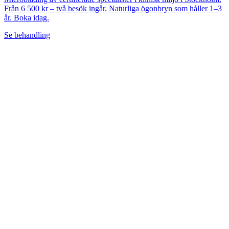
Från 6 500 kr – två besök ingår. Naturliga ögonbryn som håller 1–3
år. Boka idag.
Se behandling