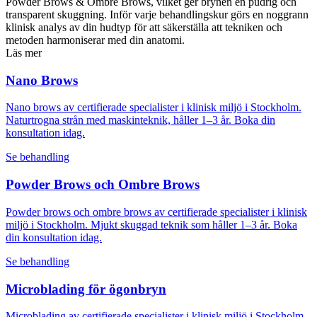
Powder Brows & Ombre Brows, vilket ger brynen en pudrig och
transparent skuggning. Inför varje behandlingskur görs en noggrann
klinisk analys av din hudtyp för att säkerställa att tekniken och
metoden harmoniserar med din anatomi.
Läs mer
Nano Brows
Nano brows av certifierade specialister i klinisk miljö i Stockholm.
Naturtrogna strån med maskinteknik, håller 1–3 år. Boka din
konsultation idag.
Se behandling
Powder Brows och Ombre Brows
Powder brows och ombre brows av certifierade specialister i klinisk
miljö i Stockholm. Mjukt skuggad teknik som håller 1–3 år. Boka
din konsultation idag.
Se behandling
Microblading för ögonbryn
Microblading av certifierade specialister i klinisk miljö i Stockholm.