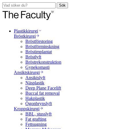
Sök
Plastikkirurgi
Bröstkirurgi
Bröstförstoring
Bröstförminskning
Bröstimplantat
Bröstlyft
Bröstrekonstruktion
Gynekomasti
Ansiktskirurgi
Ansiktslyft
Näsplastik
Deep Plane Facelift
Buccal fat removal
Hakplastik
Ögonbrynslyft
Kroppskirurgi
BBL, stusslyft
Fat grafting
Fettsugning