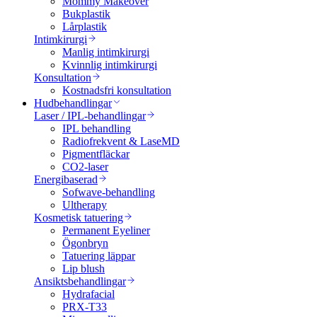
Mommy Makeover
Bukplastik
Lårplastik
Intimkirurgi
Manlig intimkirurgi
Kvinnlig intimkirurgi
Konsultation
Kostnadsfri konsultation
Hudbehandlingar
Laser / IPL-behandlingar
IPL behandling
Radiofrekvent & LaseMD
Pigmentfläckar
CO2-laser
Energibaserad
Sofwave-behandling
Ultherapy
Kosmetisk tatuering
Permanent Eyeliner
Ögonbryn
Tatuering läppar
Lip blush
Ansiktsbehandlingar
Hydrafacial
PRX-T33