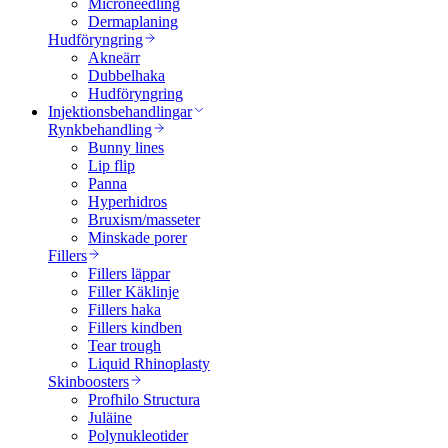
Microneedling
Dermaplaning
Hudföryngring
Akneärr
Dubbelhaka
Hudföryngring
Injektionsbehandlingar
Rynkbehandling
Bunny lines
Lip flip
Panna
Hyperhidros
Bruxism/masseter
Minskade porer
Fillers
Fillers läppar
Filler Käklinje
Fillers haka
Fillers kindben
Tear trough
Liquid Rhinoplasty
Skinboosters
Profhilo Structura
Juläine
Polynukleotider