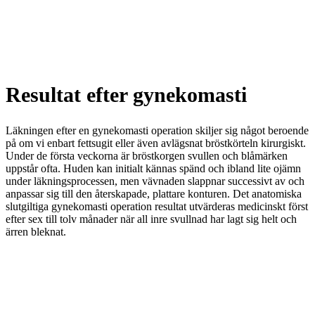
Resultat efter gynekomasti
Läkningen efter en gynekomasti operation skiljer sig något beroende
på om vi enbart fettsugit eller även avlägsnat bröstkörteln kirurgiskt.
Under de första veckorna är bröstkorgen svullen och blåmärken
uppstår ofta. Huden kan initialt kännas spänd och ibland lite ojämn
under läkningsprocessen, men vävnaden slappnar successivt av och
anpassar sig till den återskapade, plattare konturen. Det anatomiska
slutgiltiga gynekomasti operation resultat utvärderas medicinskt först
efter sex till tolv månader när all inre svullnad har lagt sig helt och
ärren bleknat.