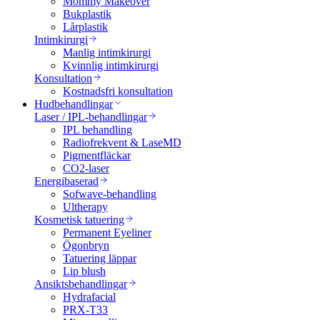
Mommy Makeover
Bukplastik
Lårplastik
Intimkirurgi
Manlig intimkirurgi
Kvinnlig intimkirurgi
Konsultation
Kostnadsfri konsultation
Hudbehandlingar
Laser / IPL-behandlingar
IPL behandling
Radiofrekvent & LaseMD
Pigmentfläckar
CO2-laser
Energibaserad
Sofwave-behandling
Ultherapy
Kosmetisk tatuering
Permanent Eyeliner
Ögonbryn
Tatuering läppar
Lip blush
Ansiktsbehandlingar
Hydrafacial
PRX-T33