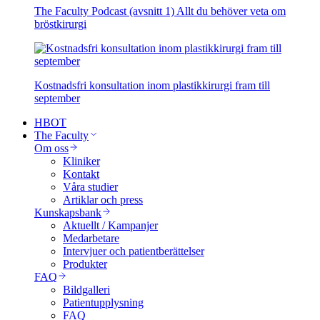
The Faculty Podcast (avsnitt 1) Allt du behöver veta om
bröstkirurgi
Kostnadsfri konsultation inom plastikkirurgi fram till
september
HBOT
The Faculty
Om oss
Kliniker
Kontakt
Våra studier
Artiklar och press
Kunskapsbank
Aktuellt / Kampanjer
Medarbetare
Intervjuer och patientberättelser
Produkter
FAQ
Bildgalleri
Patientupplysning
FAQ