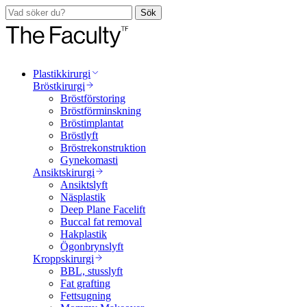
Sök
Plastikkirurgi
Bröstkirurgi
Bröstförstoring
Bröstförminskning
Bröstimplantat
Bröstlyft
Bröstrekonstruktion
Gynekomasti
Ansiktskirurgi
Ansiktslyft
Näsplastik
Deep Plane Facelift
Buccal fat removal
Hakplastik
Ögonbrynslyft
Kroppskirurgi
BBL, stusslyft
Fat grafting
Fettsugning