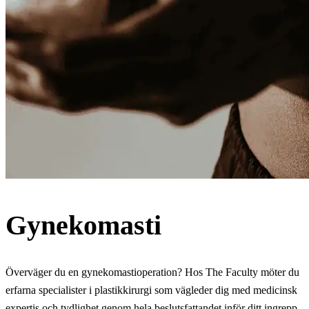
Gynekomasti
Överväger du en gynekomastioperation? Hos The Faculty möter du
erfarna specialister i plastikkirurgi som vägleder dig med medicinsk
expertis och tydlighet genom hela beslutsfattandet inför ditt ingrepp.