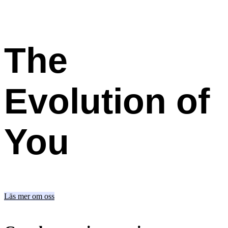
The
Evolution
of
You
Läs mer om oss