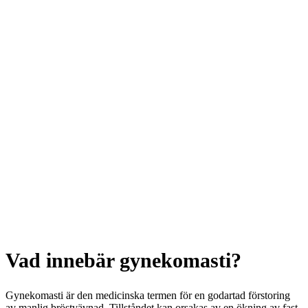
Vad innebär gynekomasti?
Gynekomasti är den medicinska termen för en godartad förstoring
av manlig bröstvävnad. Tillståndet kan orsakas av en ökning av fast