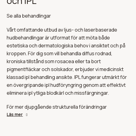
och IPL
Se alla behandlingar
Vårt omfattande utbud av ljus- och laserbaserade
hudbehandlingar är utformat för att möta både
estetiska och dermatologiska behov i ansiktet och på
kroppen. För dig som vill behandla diffus rodnad,
kroniska tillstånd som rosacea eller ta bort
pigmentfläckar och solskador, erbjuder vi medicinskt
klassad ipl behandling ansikte. IPL fungerar utmärkt för
en övergripande ipl hudföryngring genom att effektivt
eliminera ipl ytliga blodkärl och missfärgningar.
För mer djupgående strukturella förändringar
tillhandahåller vi avancerad laserhudvård. Detta
Läs mer
inkluderar thuliumlasern LaseMD för fraktionerad
cellförnyelse, radiofrekvent hudföryngring (RF), samt