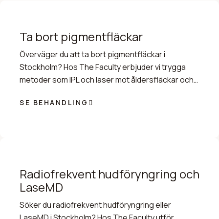
kraftfull fraktionerad co2 laser för reducering av rynkor
och grova ojämnheter. Vid en personlig konsultation
görs en noggrann klinisk hudanalys för och fastställa
Ta bort pigmentfläckar
vilken teknologi eller kombination som är bäst lämpad
Överväger du att ta bort pigmentfläckar i
för din specifika hudtyp.
Stockholm? Hos The Faculty erbjuder vi trygga
metoder som IPL och laser mot åldersfläckar och
lentigo solaris. Boka konsultation idag.
SE BEHANDLING
Radiofrekvent hudföryngring och
LaseMD
Söker du radiofrekvent hudföryngring eller
LaseMD i Stockholm? Hos The Faculty utför