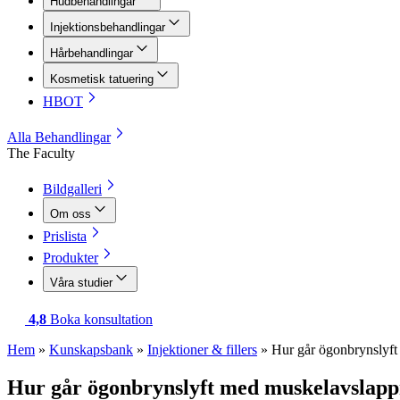
Hudbehandlingar
Injektionsbehandlingar
Hårbehandlingar
Kosmetisk tatuering
HBOT
Alla Behandlingar
The Faculty
Bildgalleri
Om oss
Prislista
Produkter
Våra studier
4,8
Boka konsultation
Hem
»
Kunskapsbank
»
Injektioner & fillers
»
Hur går ögonbrynslyft
Hur går ögonbrynslyft med muskelavslappn