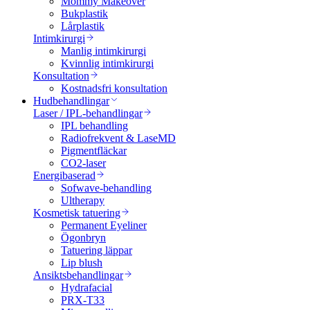
Mommy Makeover
Bukplastik
Lårplastik
Intimkirurgi
Manlig intimkirurgi
Kvinnlig intimkirurgi
Konsultation
Kostnadsfri konsultation
Hudbehandlingar
Laser / IPL-behandlingar
IPL behandling
Radiofrekvent & LaseMD
Pigmentfläckar
CO2-laser
Energibaserad
Sofwave-behandling
Ultherapy
Kosmetisk tatuering
Permanent Eyeliner
Ögonbryn
Tatuering läppar
Lip blush
Ansiktsbehandlingar
Hydrafacial
PRX-T33