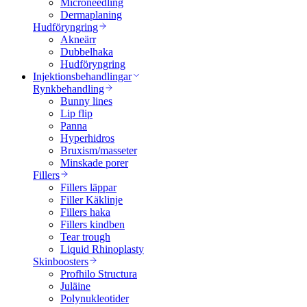
Microneedling
Dermaplaning
Hudföryngring
Akneärr
Dubbelhaka
Hudföryngring
Injektionsbehandlingar
Rynkbehandling
Bunny lines
Lip flip
Panna
Hyperhidros
Bruxism/masseter
Minskade porer
Fillers
Fillers läppar
Filler Käklinje
Fillers haka
Fillers kindben
Tear trough
Liquid Rhinoplasty
Skinboosters
Profhilo Structura
Juläine
Polynukleotider