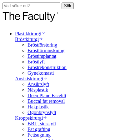
Sök
Plastikkirurgi
Bröstkirurgi
Bröstförstoring
Bröstförminskning
Bröstimplantat
Bröstlyft
Bröstrekonstruktion
Gynekomasti
Ansiktskirurgi
Ansiktslyft
Näsplastik
Deep Plane Facelift
Buccal fat removal
Hakplastik
Ögonbrynslyft
Kroppskirurgi
BBL, stusslyft
Fat grafting
Fettsugning