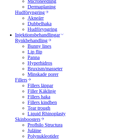
Microneedling
Dermaplaning
Hudföryngring
Akneärr
Dubbelhaka
Hudföryngring
Injektionsbehandlingar
Rynkbehandling
Bunny lines
Lip flip
Panna
Hyperhidros
Bruxism/masseter
Minskade porer
Fillers
Fillers läppar
Filler Käklinje
Fillers haka
Fillers kindben
Tear trough
Liquid Rhinoplasty
Skinboosters
Profhilo Structura
Juläine
Polynukleotider