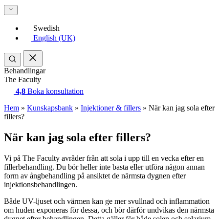
Swedish
English (UK)
Behandlingar
The Faculty
4,8
Boka konsultation
Hem
»
Kunskapsbank
»
Injektioner & fillers
»
När kan jag sola efter
fillers?
När kan jag sola efter fillers?
Vi på The Faculty avråder från att sola i upp till en vecka efter en
fillerbehandling. Du bör heller inte basta eller utföra någon annan
form av ångbehandling på ansiktet de närmsta dygnen efter
injektionsbehandlingen.
Både UV-ljuset och värmen kan ge mer svullnad och inflammation
om huden exponeras för dessa, och bör därför undvikas den närmsta
dygnet efter behandlingen. Detta gäller för både solen och solarium.