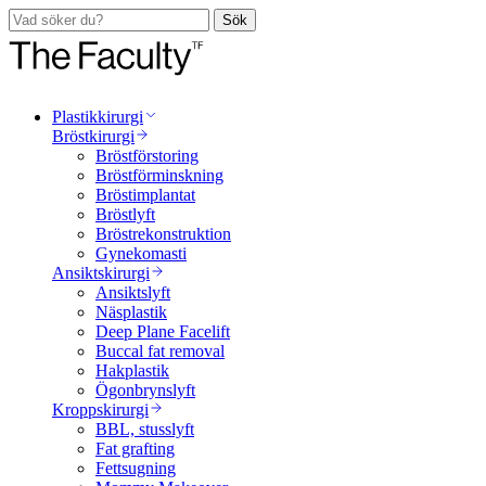
Sök
Plastikkirurgi
Bröstkirurgi
Bröstförstoring
Bröstförminskning
Bröstimplantat
Bröstlyft
Bröstrekonstruktion
Gynekomasti
Ansiktskirurgi
Ansiktslyft
Näsplastik
Deep Plane Facelift
Buccal fat removal
Hakplastik
Ögonbrynslyft
Kroppskirurgi
BBL, stusslyft
Fat grafting
Fettsugning