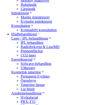
Mommy Makeover
Bukplastik
Lårplastik
Intimkirurgi
Manlig intimkirurgi
Kvinnlig intimkirurgi
Konsultation
Kostnadsfri konsultation
Hudbehandlingar
Laser / IPL-behandlingar
IPL behandling
Radiofrekvent & LaseMD
Pigmentfläckar
CO2-laser
Energibaserad
Sofwave-behandling
Ultherapy
Kosmetisk tatuering
Permanent Eyeliner
Ögonbryn
Tatuering läppar
Lip blush
Ansiktsbehandlingar
Hydrafacial
PRX-T33