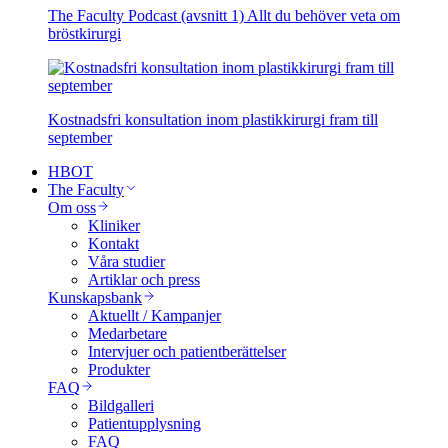
The Faculty Podcast (avsnitt 1) Allt du behöver veta om
bröstkirurgi
Kostnadsfri konsultation inom plastikkirurgi fram till
september
HBOT
The Faculty
Om oss
Kliniker
Kontakt
Våra studier
Artiklar och press
Kunskapsbank
Aktuellt / Kampanjer
Medarbetare
Intervjuer och patientberättelser
Produkter
FAQ
Bildgalleri
Patientupplysning
FAQ