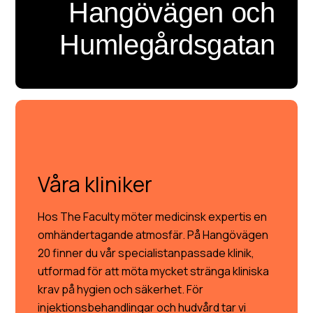
Hangövägen och
Humlegårdsgatan
VÅRA KLINIKER
Våra kliniker
Hos The Faculty möter medicinsk expertis en
omhändertagande atmosfär. På Hangövägen
20 finner du vår specialistanpassade klinik,
utformad för att möta mycket stränga kliniska
krav på hygien och säkerhet. För
injektionsbehandlingar och hudvård tar vi