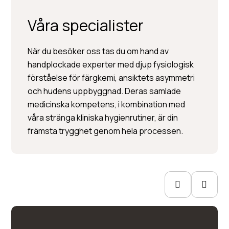
Våra specialister
När du besöker oss tas du om hand av
handplockade experter med djup fysiologisk
förståelse för färgkemi, ansiktets asymmetri
och hudens uppbyggnad. Deras samlade
Jenny Hanzon
medicinska kompetens, i kombination med
våra stränga kliniska hygienrutiner, är din
Estetiska tatueringar
främsta trygghet genom hela processen.