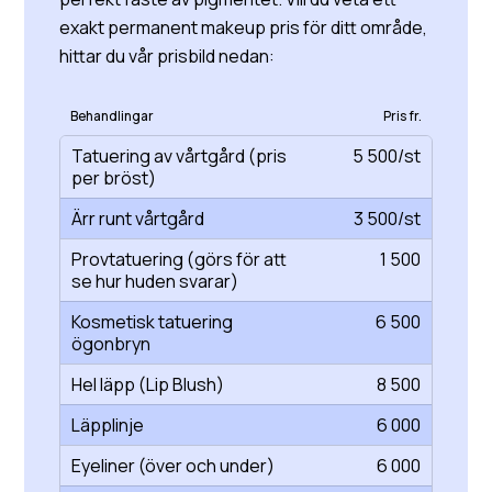
exakt permanent makeup pris för ditt område,
hittar du vår prisbild nedan:
Behandlingar
Pris fr.
Tatuering av vårtgård (pris
5 500/st
per bröst)
Ärr runt vårtgård
3 500/st
Provtatuering (görs för att
1 500
se hur huden svarar)
Kosmetisk tatuering
6 500
ögonbryn
Hel läpp (Lip Blush)
8 500
Läpplinje
6 000
Eyeliner (över och under)
6 000