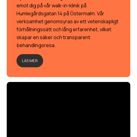
emot dig på vår walk-in-klinik på
Humlegårdsgatan 14 på Östermalm. Vår
verksamhet genomsyras av ett vetenskapligt
förhållningssätt och lång erfarenhet, vilket
skapar en säker och transparent
behandlingsresa.
LÄS MER