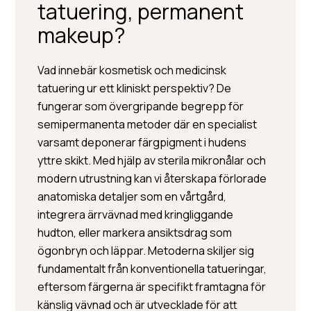
tatuering, permanent
makeup?
Vad innebär kosmetisk och medicinsk
tatuering ur ett kliniskt perspektiv? De
BOKA KONSULTATION
fungerar som övergripande begrepp för
semipermanenta metoder där en specialist
varsamt deponerar färgpigment i hudens
yttre skikt. Med hjälp av sterila mikronålar och
modern utrustning kan vi återskapa förlorade
anatomiska detaljer som en vårtgård,
integrera ärrvävnad med kringliggande
hudton, eller markera ansiktsdrag som
ögonbryn och läppar. Metoderna skiljer sig
fundamentalt från konventionella tatueringar,
eftersom färgerna är specifikt framtagna för
känslig vävnad och är utvecklade för att