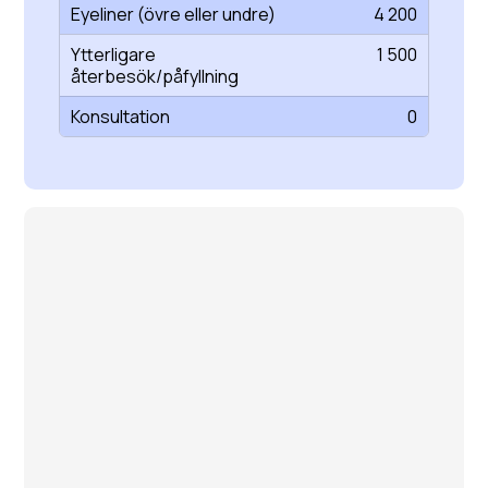
Eyeliner (övre eller undre)
4 200
Ytterligare
1 500
återbesök/påfyllning
Konsultation
0