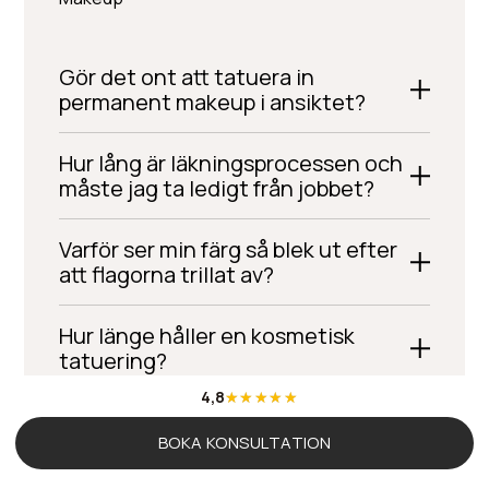
Gör det ont att tatuera in
permanent makeup i ansiktet?
Hur lång är läkningsprocessen och
måste jag ta ledigt från jobbet?
Varför ser min färg så blek ut efter
att flagorna trillat av?
Hur länge håller en kosmetisk
tatuering?
4,8
Vad är skillnaden mellan kosmetisk
BOKA KONSULTATION
tatuering och en vanlig
kroppstatuering?