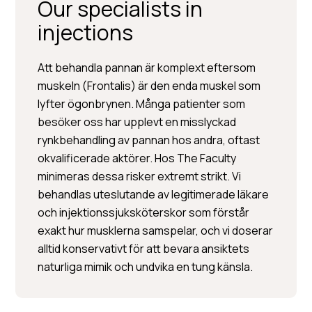
Our specialists in
injections
Att behandla pannan är komplext eftersom
muskeln (Frontalis) är den enda muskel som
lyfter ögonbrynen. Många patienter som
besöker oss har upplevt en misslyckad
rynkbehandling av pannan hos andra, oftast
okvalificerade aktörer. Hos The Faculty
minimeras dessa risker extremt strikt. Vi
Per Hedén</trp-post-
behandlas uteslutande av legitimerade läkare
container
och injektionssjuksköterskor som förstår
exakt hur musklerna samspelar, och vi doserar
Plastic surgery » Injection
alltid konservativt för att bevara ansiktets
treatments » Skin treatments
naturliga mimik och undvika en tung känsla.