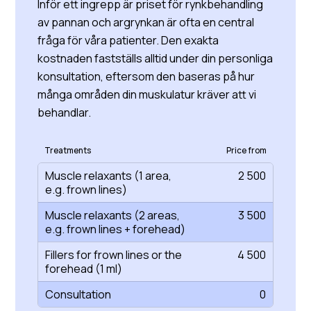
Inför ett ingrepp är priset för rynkbehandling
av pannan och argrynkan är ofta en central
fråga för våra patienter. Den exakta
kostnaden fastställs alltid under din personliga
konsultation, eftersom den baseras på hur
många områden din muskulatur kräver att vi
behandlar.
Treatments
Price from
Muscle relaxants (1 area,
2 500
e.g. frown lines)
Muscle relaxants (2 areas,
3 500
e.g. frown lines + forehead)
Fillers for frown lines or the
4 500
forehead (1 ml)
Consultation
0