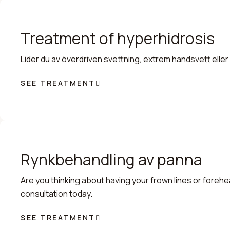
Treatment of hyperhidrosis
Lider du av överdriven svettning, extrem handsvett ell
SEE TREATMENT
Rynkbehandling av panna
Are you thinking about having your frown lines or foreh
consultation today.
SEE TREATMENT