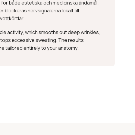
för både estetiska och medicinska ändamål.
 blockeras nervsignalerna lokalt till
vettkörtlar.
le activity, which smooths out deep wrinkles,
 stops excessive sweating. The results
e tailored entirely to your anatomy.