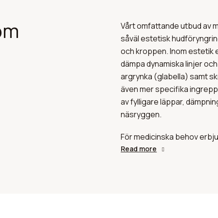
nom
Vårt omfattande utbud av 
såväl estetisk hudföryngrin
och kroppen. Inom estetik e
dämpa dynamiska linjer och
argrynka (glabella) samt sk
även mer specifika ingrepp fö
av fylligare läppar, dämpni
näsryggen.
För medicinska behov erbju
som bruxism (tandgnissling
Read more
masseter-muskeln, vilket ge
även specialiserad svettbeh
stoppa överdriven svettnin
Dessutom tillhandahåller v
ytligt i hudens ytskikt för