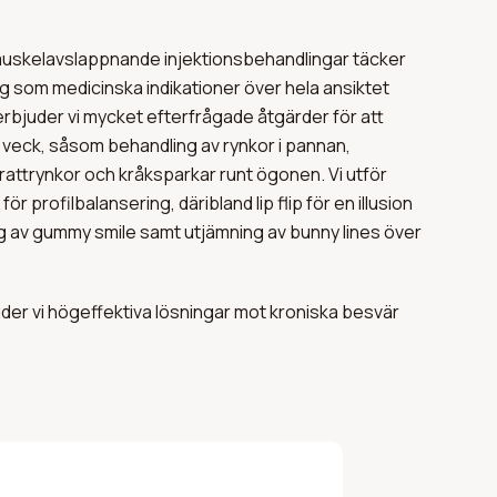
muskelavslappnande injektionsbehandlingar täcker
g som medicinska indikationer över hela ansiktet
rbjuder vi mycket efterfrågade åtgärder för att
 veck, såsom behandling av rynkor i pannan,
rattrynkor och kråksparkar runt ögonen. Vi utför
r profilbalansering, däribland lip flip för en illusion
ng av gummy smile samt utjämning av bunny lines över
der vi högeffektiva lösningar mot kroniska besvär
 och tandpressning) genom riktade injektioner i
r en direkt avslappning i dina käkmuskler. Vi utför
andling mot primär hyperhidros för att effektivt
g under armarna, handsvett eller ansiktssvett.
i meso-behandling, där mikrodoser injiceras mycket
 att dämpa talgproduktionen, minska porer och ge