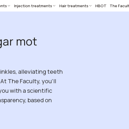
ents
Injection treatments
Hair treatments
HBOT
The Facul
gar mot
nkles, alleviating teeth
At The Faculty, you’ll
you with a scientific
nsparency, based on