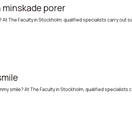
ansiktet ett optimalt glow.
h minskade porer
? At The Faculty in Stockholm, qualified specialists carry out 
mile
gummy smile? At The Faculty in Stockholm, qualified specialists 