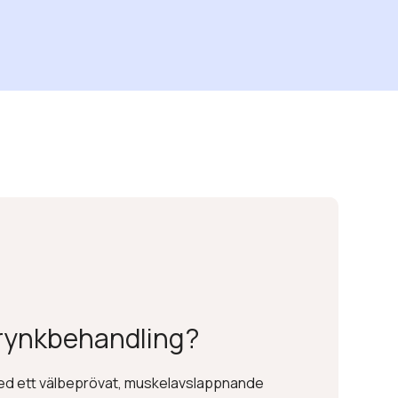
 rynkbehandling?
ed ett välbeprövat, muskelavslappnande